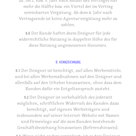
zu. Im 2. bzw. 3. Jahr nach Ablauf des Vertrages nur
mehr die Hälfte bzw. ein Viertel der im Vertrag
vereinbarten Vergütung. Ab dem 4. Jahr nach
Vertragsende ist keine Agenturvergütung mehr zu
zahlen.
8.6
Der Kunde haftet deem Designer für jede
widerrechtliche Nutzung in doppelter Höhe des für
diese Nutzung angemessenen Honorars.
9. KENNZEICHNUNG
9.1
Der Designer ist berechtigt, auf allen Werbemitteln
und bei allen Werbemaßnahmen auf den Designer und
allenfalls auf den Urheber hinzuweisen, ohne dass dem
Kunden dafür ein Entgeltanspruch zusteht.
9.2
Der Designer ist vorbehaltlich des jederzeit
möglichen, schriftlichen Widerrufs des Kunden dazu
berechtigt, auf eigenen Werbeträgern und
insbesondere auf seiner Internet-Website mit Namen
und Firmenlogo auf die zum Kunden bestehende
Geschäftsbeziehung hinzuweisen (Referenzhinweis).
9.3.